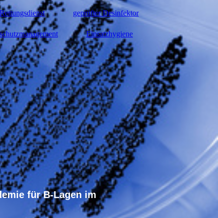
 Rettungsdienst
geprüfter Desinfektor
sschutzmanagement
Einsatzhygiene
ademie für B-Lagen im