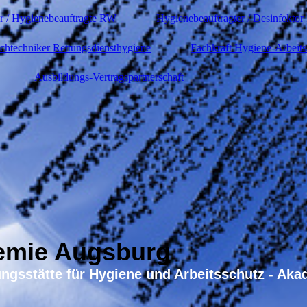
or / Hygienebeauftragte RW
Hygienebeauftragter / Desinfektor
chtechniker Rettungsdiensthygiene
Fachkraft Hygiene-Arbeit
Ausbildungs-Vertragspartnerschaft
emie Augsburg
ungsstätte für Hygiene und Arbeitsschutz - Ak