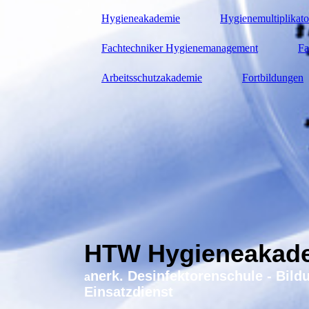
Hygieneakademie
Hygienemultiplikat
Fachtechniker Hygienemanagement
Fa
Arbeitsschutzakademie
Fortbildungen
HTW Hygieneakad
nerk. Desinfektorenschule - Bild
a
Einsatzdienst