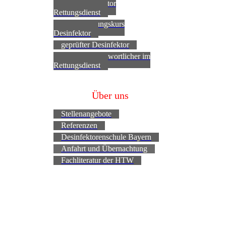
gepr. Desinfektor
Rettungsdienst
Aktualisierungskurs
Desinfektor
geprüfter Desinfektor
Hygieneverantwortlicher im
Rettungsdienst
Über uns
Stellenangebote
Referenzen
Desinfektorenschule Bayern
Anfahrt und Übernachtung
Fachliteratur der HTW