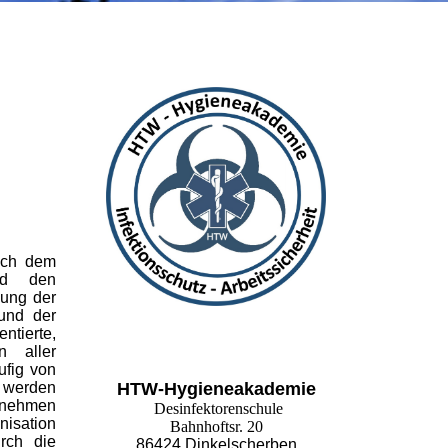
nach dem
und den
lung der
und der
tierte,
n aller
ufig von
werden
HTW-Hygieneakademie
rnehmen
Desinfektorenschule
nisation
Bahnhoftsr. 20
rch die
86424 Dinkelscherben