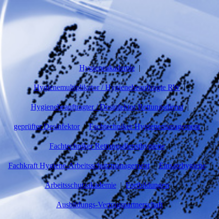
Hygieneakademie
Hygienemultiplikator / Hygienebeauftragte RW
Hygienebeauftragter / Desinfektor Rettungsdienst
geprüfter Desinfektor
Fachtechniker Hygienemanagement
Fachtechniker Rettungsdiensthygiene
Fachkraft Hygiene-Arbeitsschutzmanagement
Einsatzhygiene
Arbeitsschutzakademie
Fortbildungen
Ausbildungs-Vertragspartnerschaft