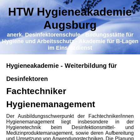
HTW Hygieneakademie
Augsburg
a
nerk. Desinfektorenschule - Bildungsstätte für
Hygiene und Arbeitsschutz - Akademie für B-Lagen
im Einsatzdienst
Hygieneakademie - Weiterbildung für
Desinfektoren
Fachtechniker
Hygienemanagement
Der Ausbildungsschwerpunkt der Fachtechniker/innen
Hygienemanagement liegt insbesondere in der
Hygienetechnik beim Desinfektionsmittel- und
Medizinproduktemanagement, sowie deren Aufbereitung
und Umsetzung von Anwendungstechniken. Die Planung