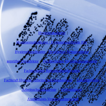
Hygieneakademie
Hygienemultiplikator / Hygienebeauftragte RW
Hygienebeauftragter / Desinfektor Rettungsdienst
geprüfter Desinfektor
Fachtechniker Hygienemanagement
Fachtechniker Rettungsdiensthygiene
Fachkraft Hygiene-Arbeitsschutzmanagement
Einsatzhygiene
Arbeitsschutzakademie
Fortbildungen
Ausbildungs-Vertragspartnerschaft