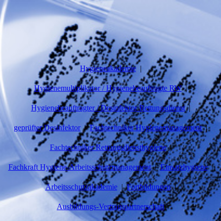
Hygieneakademie
Hygienemultiplikator / Hygienebeauftragte RW
Hygienebeauftragter / Desinfektor Rettungsdienst
geprüfter Desinfektor
Fachtechniker Hygienemanagement
Fachtechniker Rettungsdiensthygiene
Fachkraft Hygiene-Arbeitsschutzmanagement
Einsatzhygiene
Arbeitsschutzakademie
Fortbildungen
Ausbildungs-Vertragspartnerschaft